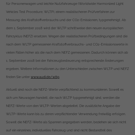
für Personenwagen und leichte Nutzfahrzeuge (Worldwide Harmonized Light
Vehicles Test Procedure, WLTP), einem realistischeren Prüfverfahren zur
Messung des Kraftstoffverbrauchs und der CO2-Emissionen, typgenehmigt. Ab
dem 1. September 2018 wird der WLTP schrittweise den neuen europäischen
Fahrzyklus (NEFZ) ersetzen. Wegen der realistischeren Prüfbedingungen sind die
nach dem WLTP gemessenen Kraftstoffverbrauchs- und CO2-Emissionswerte in
vielen Fällen höher als die nach dem NEFZ gemessenen. Dadurch können sich ab
1. September 2018 bei der Fahrzeugbesteuerung entsprechende Änderungen
ergeben. Weitere Informationen zu den Unterschieden zwischen WLTP und NEFZ
finden Sie unter
www.audi.de/wltp
.
Aktuell sind noch die NEFZ-Werte verpflichtend zu kommunizieren. Soweit es
sich um Neuwagen handelt, die nach WLTP typgenehmigt sind, werden die
NEFZ-Werte von den WLTP-Werten abgeleitet. Die zusätzliche Angabe der
WLTP-Werte kann bis zu deren verpflichtender Verwendung freiwillig erfolgen.
Soweit die NEFZ-Werte als Spannen angegeben werden, beziehen sie sich nicht
auf ein einzelnes, individuelles Fahrzeug und sind nicht Bestandteil des