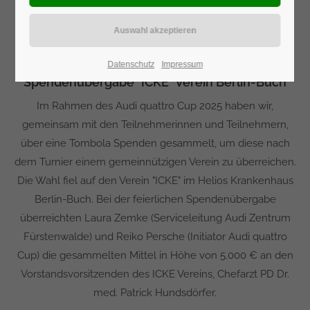
den kommenden Tagen unter anderem hier zur
Verfügung stellen.
Datenschutz
Impressum
Spendenübergabe "ICKE" Verein Berlin-Buch
Im Rahmen des Audi quattro Cup 2025 haben wir,
gemeinsam mit den Teilnehmerinnen und Teilnehmern,
über eine Tombola Spenden gesammelt, um diese nach
dem Turnier einem gemeinnützigen Verein zu überreichen.
Die Wahl fiel auf den Verein "ICKE" im Helios Krankenhaus
Berlin-Buch. Bei der feierlichen Spendenübergabe
überreichten Laura Zemke (Serviceleitung Audi Zentrum
Fürstenwalde) und Reiko Persche (Initiator Audi quattro
Cup) die gesammelten Mittel in Höhe von 5.000 € an den
Vorstandsvorsitzenden des ICKE Vereins, Chefarzt PD Dr.
med. Patrick Hundsdörfer.