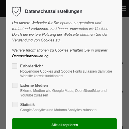
Menu
Datenschutzeinstellungen
Um unsere Webseite für Sie optimal zu gestalten und
Audi quattro Cup 2025
fortlaufend verbessern zu können, verwenden wir Cookies.
Durch die weitere Nutzung der Webseite stimmen Sie der
Wir erlebten Golf der Extraklasse
Verwendung von Cookies zu.
Wir bedanken uns herzlich bei allen, die zum Gelingen
Weitere Informationen zu Cookies erhalten Sie in unserer
Datenschutzerklärung
des heutigen Turniers beigetragen haben! Unser
besonderer Dank gilt dem Golfpark Schloss Wilkendorf
Erforderlich*
für einen tollen Platz sowie allen Mitarbeitern und
Notwendige Cookies und Google Fonts zulassen damit die
Website korrekt funktioniert
Dienstleistern für ein gelungenes Turnier.
Externe Medien
Externe Medien wie Google Maps, OpenStreetMap und
Nicht unerwähnt lassen möchten wir natürlich auch die
Youtube zulassen
Spieler und Gäste, die bei herrlichem Wetter zu einem
Statistik
Tag mit ausgezeichnetem Sport und einer großartigen
Google Analytics und Matomo Analytics zulassen
Atmosphäre beigetragen haben.
Die Bilder des Tages und das Event-Video werden wir in