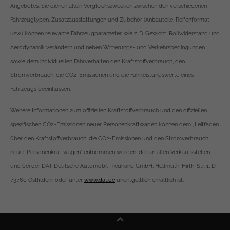
Angebotes. Sie dienen allein Vergleichszwecken zwischen den verschiedenen
Fahrzeugtypen. Zusatzausstattungen und Zubehör (Anbauteile, Reifenformat
usw.) können relevante Fahrzeugparameter, wie z. B. Gewicht, Rollwiderstand und
Aerodynamik verändern und neben Witterungs- und Verkehrsbedingungen
sowie dem individuellen Fahrverhalten den Kraftstoffverbrauch, den
Stromverbrauch, die CO2-Emissionen und die Fahrleistungswerte eines
Fahrzeugs beeinflussen.
Weitere Informationen zum offiziellen Kraftstoffverbrauch und den offiziellen
spezifischen CO2-Emissionen neuer Personenkraftwagen können dem „Leitfaden
über den Kraftstoffverbrauch, die CO2-Emissionen und den Stromverbrauch
neuer Personenkraftwagen“ entnommen werden, der an allen Verkaufsstellen
und bei der DAT Deutsche Automobil Treuhand GmbH, Hellmuth-Hirth-Str. 1, D-
73760 Ostfildern oder unter
www.dat.de
unentgeltlich erhältlich ist.